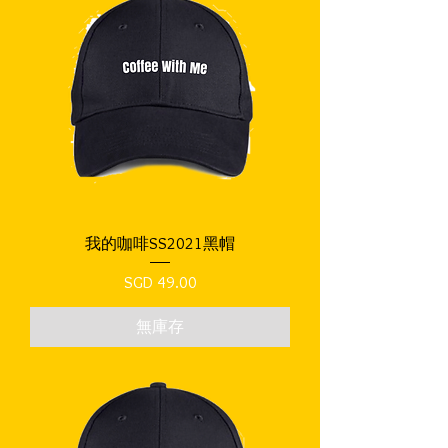
我的咖啡SS2021黑帽
價格
SGD 49.00
無庫存