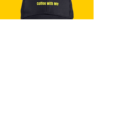
我的咖啡SS2021黑帽
價格
SGD 49.00
無庫存