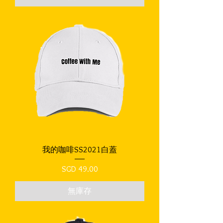
我的咖啡SS2021白蓋
價格
SGD 49.00
無庫存