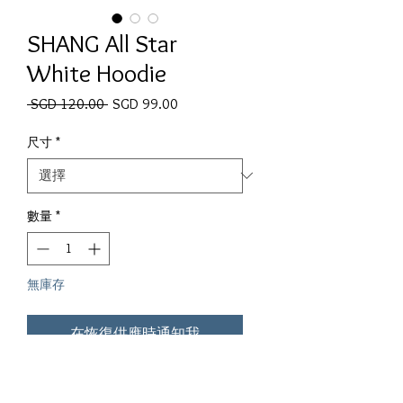
SHANG All Star
White Hoodie
一般價格
促銷價格
 SGD 120.00 
SGD 99.00
尺寸
*
數量
*
無庫存
在恢復供應時通知我
SHANG All Star White Hoodie