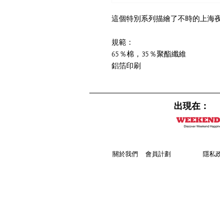
這個特別系列描繪了不時的上海
規範：
65％棉，35％聚酯纖維
鋁箔印刷
出現在：
關於
我們
會員計劃
隱私