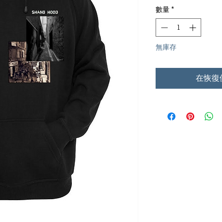
數量
*
無庫存
在恢復